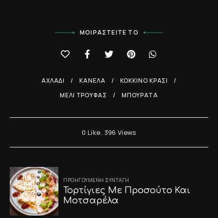
ΜΟΙΡΑΣΤΕΊΤΕ ΤΟ
ΑΧΛΆΔΙ
ΚΑΝΈΛΑ
ΚΌΚΚΙΝΟ ΚΡΑΣΊ
ΜΈΛΙ ΤΡΟΎΦΑΣ
ΜΠΟΥΡΆΤΑ
0
Like
396
Views
Post
ΠΡΟΗΓΟΎΜΕΝΗ ΣΥΝΤΑΓΉ
navigation
Τορτίγιες Με Προσούτο Και
Μοτσαρέλα