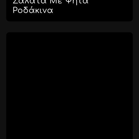
Σαλάτα Με Ψητά
Ροδάκινα