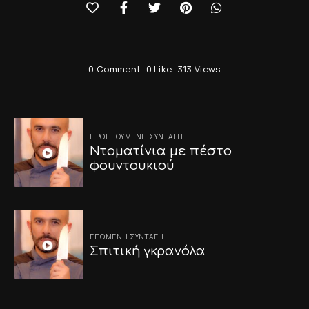
0 Comment
0
Like
313
Views
Post
ΠΡΟΗΓΟΎΜΕΝΗ ΣΥΝΤΑΓΉ
navigation
Ντοματίνια με πέστο
φουντουκιού
ΕΠΌΜΕΝΗ ΣΥΝΤΑΓΉ
Σπιτική γκρανόλα