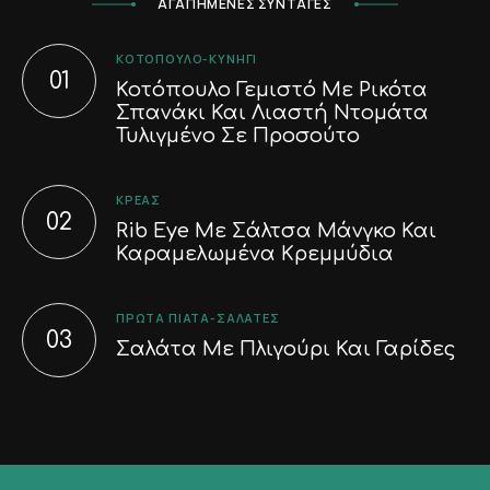
ΑΓΑΠΗΜΕΝΕΣ ΣΥΝΤΑΓΕΣ
ΚΟΤΌΠΟΥΛΟ-ΚΥΝΉΓΙ
Κοτόπουλο Γεμιστό Με Ρικότα
Σπανάκι Και Λιαστή Ντομάτα
Τυλιγμένο Σε Προσούτο
ΚΡΈΑΣ
Rib Eye Με Σάλτσα Μάνγκο Και
Καραμελωμένα Κρεμμύδια
ΠΡΏΤΑ ΠΙΆΤΑ-ΣΑΛΆΤΕΣ
Σαλάτα Με Πλιγούρι Και Γαρίδες