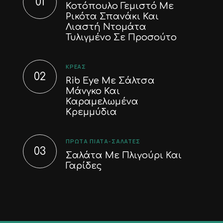
Κοτόπουλο Γεμιστό Με
Ρικότα Σπανάκι Και
Λιαστή Ντομάτα
Τυλιγμένο Σε Προσούτο
ΚΡΈΑΣ
Rib Eye Με Σάλτσα
Μάνγκο Και
Καραμελωμένα
Κρεμμύδια
ΠΡΏΤΑ ΠΙΆΤΑ-ΣΑΛΆΤΕΣ
Σαλάτα Με Πλιγούρι Και
Γαρίδες