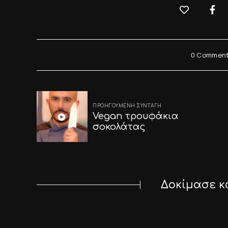
0 Commen
Post
ΠΡΟΗΓΟΎΜΕΝΗ ΣΥΝΤΑΓΉ
navigation
Vegan τρουφάκια
σοκολάτας
Δοκίμασε κ