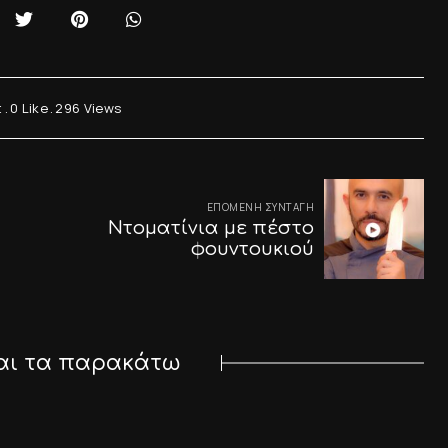
t
0
Like
296
Views
ΕΠΌΜΕΝΗ ΣΥΝΤΑΓΉ
Ντοματίνια με πέστο
φουντουκιού
αι τα παρακάτω