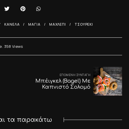
ΚΑΝΈΛΑ
ΜΑΓΙΆ
ΜΑΧΛΈΠΙ
ΤΣΟΥΡΈΚΙ
e
358
Views
ΕΠΌΜΕΝΗ ΣΥΝΤΑΓΉ
Μπέιγκελ (Bagel) Με
Καπνιστό Σολομό
αι τα παρακάτω