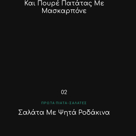
Και Πουρέ Πατάτας Με
Μασκαρπόνε
ΠΡΏΤΑ ΠΙΆΤΑ-ΣΑΛΆΤΕΣ
Σαλάτα Με Ψητά Ροδάκινα