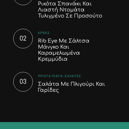
Ρικότα Σπανάκι Και
Λιαστή Ντομάτα
Τυλιγμένο Σε Προσούτο
ΚΡΈΑΣ
Rib Eye Με Σάλτσα
Μάνγκο Και
Καραμελωμένα
Κρεμμύδια
ΠΡΏΤΑ ΠΙΆΤΑ-ΣΑΛΆΤΕΣ
Σαλάτα Με Πλιγούρι Και
Γαρίδες