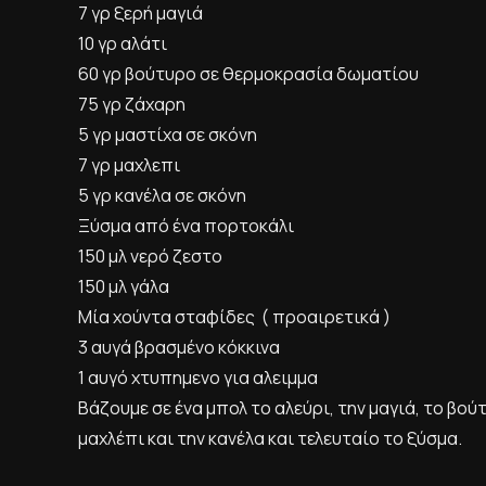
7 γρ ξερή μαγιά
10 γρ αλάτι
60 γρ βούτυρο σε θερμοκρασία δωματίου
75 γρ ζάχαρη
5 γρ μαστίχα σε σκόνη
7 γρ μαχλεπι
5 γρ κανέλα σε σκόνη
Ξύσμα από ένα πορτοκάλι
150 μλ νερό ζεστο
150 μλ γάλα
Μία χούντα σταφίδες ( προαιρετικά )
3 αυγά βρασμένο κόκκινα
1 αυγό χτυπημενο για αλειμμα
Βάζουμε σε ένα μπολ το αλεύρι, την μαγιά, το βο
μαχλέπι και την κανέλα και τελευταίο το ξύσμα.