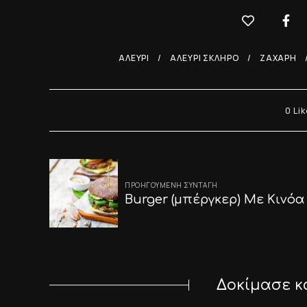
ΑΛΕΎΡΙ
ΑΛΕΎΡΙ ΣΚΛΗΡΌ
ΖΆΧΑΡΗ
0
Lik
Post
ΠΡΟΗΓΟΎΜΕΝΗ ΣΥΝΤΑΓΉ
navigation
Burger (μπέργκερ) Με Κινόα
Δοκίμασε κ