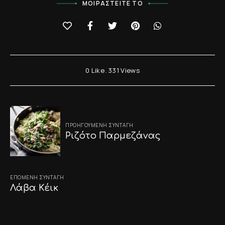
ΜΟΙΡΑΣΤΕΊΤΕ ΤΟ
0
Like
331
Views
Post
ΠΡΟΗΓΟΎΜΕΝΗ ΣΥΝΤΑΓΉ
navigation
Ριζότο Παρμεζάνας
ΕΠΌΜΕΝΗ ΣΥΝΤΑΓΉ
Λάβα Κέικ