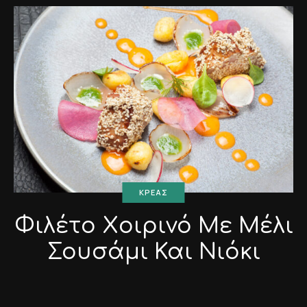
ΚΡΈΑΣ
Φιλέτο Xοιρινό Mε Mέλι
Σουσάμι Και Νιόκι