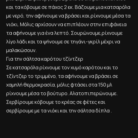
και τα κόβουμε σε πάχος 2 εκ. Βάζουμε μια κατσαρόλα
με νερό, την αφήνουμε να βράσει και ρίχνουμε μέσα τα
νιόκι. Μόλις αρχίσουν να επιπλέουν στην επιφάνεια
τα αφήνουμε για ένα λεπτό. Σουρώνουμε,ρίχνουμε
λίγο λάδι και τα ψήνουμε σε τηγάνι-γκρίλ μέχρι να
μαλακώσουν.
Για την σάλτσα καρότου τζίντζερ
Σε κατσαρόλα ρίχνουμε τον χυμό καρότου και το
τζίντζερ το τριμμένο, τα αφήνουμε να βράσει σε
χαμηλή θερμοκρασία, μόλις φτάσει στα 150 μλ
ρίχνουμε μέσα το βούτυρο. Αλατοπιπερώνουμε.
Σερβίρουμε κόβουμε το κρέας σε φέτες και
σερβίρουμε με τα νιόκι και την σάλτσα δίπλα .