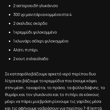
2 αστεροειδή γλυκάνισο
300 γρ μανιτάρια κομμένα στα 4
2 σκελιδες σκόρδο
1 κρεμμύδι ψιλοκομμένο
1 κλωνάρι σέλερι ψιλοκομμένο
Αλάτι πιπέρι
2 κουτ.σ ελαιόλαδο
Σε κατσαρόλα βάζουμε αρκετό νερό περίπου δυο
λίτρα και βάζουμε το κρεμμύδια που έχουμε κόψει
στην μέση , τα καρότα, το πράσο, τα φύλλα δάφνης, το
θυμάρι και τον γλυκάνισο και το πιπέρι σε κόκκους
μέχρι να πάρει μια βράση ρίχνουμε τις γαρίδες μέσα
και τις αφήνουμε να βράσουν για περίπου 7-8 λεπτά.