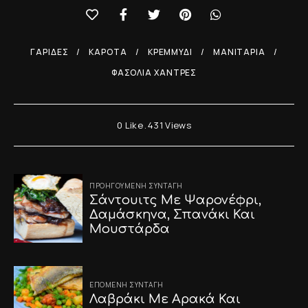
ΓΑΡΊΔΕΣ
ΚΑΡΌΤΑ
ΚΡΕΜΜΎΔΙ
ΜΑΝΙΤΆΡΙΑ
ΦΑΣΌΛΙΑ ΧΆΝΤΡΕΣ
0
Like
431
Views
Post
ΠΡΟΗΓΟΎΜΕΝΗ ΣΥΝΤΑΓΉ
Σάντουιτς Με Ψαρονέφρι,
navigation
Δαμάσκηνα, Σπανάκι Και
Μουστάρδα
ΕΠΌΜΕΝΗ ΣΥΝΤΑΓΉ
Λαβράκι Με Αρακά Και