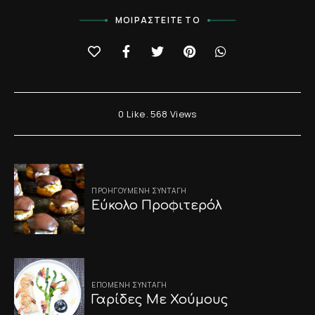
ΜΟΙΡΑΣΤΕΊΤΕ ΤΟ
0
Like
568
Views
Post
ΠΡΟΗΓΟΎΜΕΝΗ ΣΥΝΤΑΓΉ
navigation
Εύκολο Προφιτερόλ
ΕΠΌΜΕΝΗ ΣΥΝΤΑΓΉ
Γαρίδες Με Χούμους