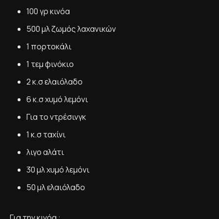
100 γρ κινόα
500 μλ ζωμός λαχανικών
1 πορτοκάλι
1 τεμ φινόκιο
2 κ.σ ελαιόλαδο
6 κ.σ χυμό λεμόνι
Για το ντρέσινγκ
1 κ.σ ταχίνι
λιγο αλάτι
30 μλ χυμό λεμόνι
50 μλ ελαιόλαδο
Για την κινόα :