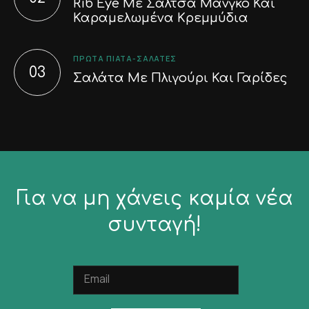
Rib Eye Με Σάλτσα Μάνγκο Και
Καραμελωμένα Κρεμμύδια
ΠΡΏΤΑ ΠΙΆΤΑ-ΣΑΛΆΤΕΣ
Σαλάτα Με Πλιγούρι Και Γαρίδες
Για να μη χάνεις καμία νέα
συνταγή!