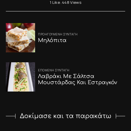
1
Like
448
Views
Post
ΠΡΟΗΓΟΎΜΕΝΗ ΣΥΝΤΑΓΉ
navigation
Μηλόπιτα
ΕΠΌΜΕΝΗ ΣΥΝΤΑΓΉ
Λαβράκι Με Σάλτσα
Μουστάρδας Και Εστραγκόν
Δοκίμασε και τα παρακάτω