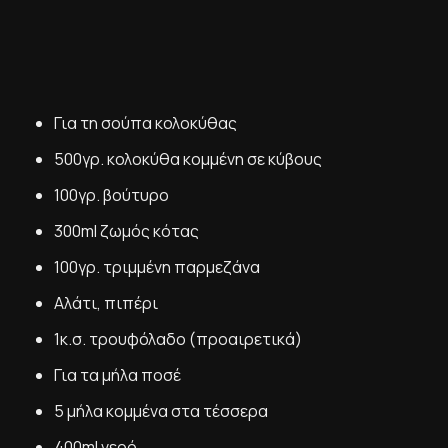
Για τη σούπα κολοκύθας
500γρ. κολοκύθα κομμένη σε κύβους
100γρ. βούτυρο
300ml ζωμός κότας
100γρ. τριμμένη παρμεζάνα
Αλάτι, πιπέρι
1κ.σ. τρουφόλαδο (προαιρετικά)
Για τα μήλα ποσέ
5 μήλα κομμένα στα τέσσερα
400ml νερό