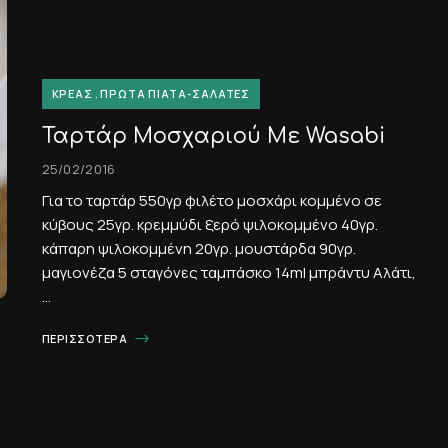
ΚΡΈΑΣ
ΠΡΏΤΑ ΠΙΆΤΑ-ΣΑΛΆΤΕΣ
Ταρτάρ Μοσχαριού Με Wasabi
25/02/2016
Για το ταρτάρ 550γρ φιλέτο μοσχάρι κομμένο σε
κύβους 25γρ. κρεμμύδι ξερό ψιλοκομμένο 40γρ.
κάπαρη ψιλοκομμένη 20γρ. μουστάρδα 90γρ.
μαγιονέζα 5 σταγόνες ταμπάσκο 14ml μπράντυ Αλάτι,
…
ΠΕΡΙΣΣΌΤΕΡΑ