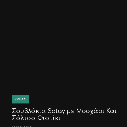
ΚΡΈΑΣ
Σουβλάκια Satay με Μοσχάρι Και
Σάλτσα Φιστίκι