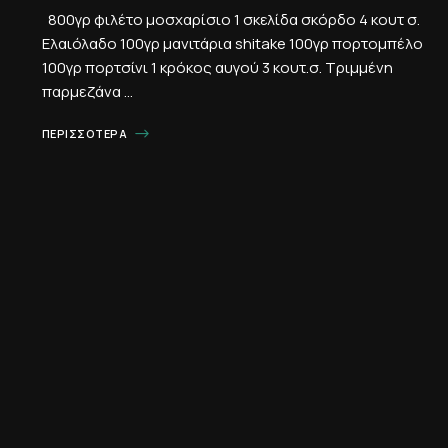
800γρ φιλέτο μοσχαρίσιο 1 σκελίδα σκόρδο 4 κουτ σ.
Ελαιόλαδο 100γρ μανιτάρια shitake 100γρ πορτομπέλο
100γρ πορτσίνι 1 κρόκος αυγού 3 κουτ.σ. Τριμμένη
παρμεζάνα …
ΠΕΡΙΣΣΌΤΕΡΑ