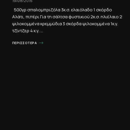
19/08/2015
500γρ σπαλομπριζόλα 3κ.σ. ελαιόλαδο 1 σκόρδο
Αλάτι, πιπέρι Για τη σάλτσα φυστικιού 2κ.σ. ηλιέλαιο 2
ψιλοκομμένα κρεμμύδια 3 σκόρδα ψιλοκομμένα 1κ.γ.
τζίντζερ 4 κ.γ. …
ΠΕΡΙΣΣΌΤΕΡΑ