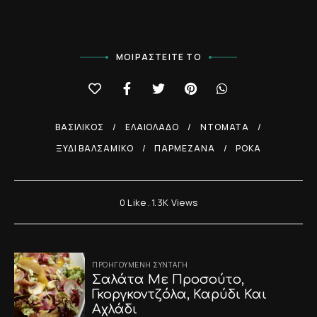
ΜΟΙΡΑΣΤΕΊΤΕ ΤΟ
ΒΑΣΙΛΙΚΌΣ
ΕΛΑΙΌΛΑΔΟ
ΝΤΌΜΑΤΑ
ΞΎΔΙ ΒΑΛΣΆΜΙΚΟ
ΠΑΡΜΕΖΆΝΑ
ΡΌΚΑ
0
Like
1.3K
Views
Post
ΠΡΟΗΓΟΎΜΕΝΗ ΣΥΝΤΑΓΉ
Σαλάτα Με Προσούτο,
navigation
Γκοργκοντζόλα, Καρύδι Και
Αχλάδι