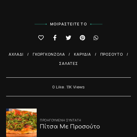
ΜΟΙΡΑΣΤΕΊΤΕ ΤΟ
ΑΧΛΆΔΙ
ΓΚΟΡΓΚΟΝΖΌΛΑ
ΚΑΡΎΔΙΑ
ΠΡΟΣΟΎΤΟ
ΣΑΛΆΤΕΣ
0
Like
1.1K
Views
Post
ΠΡΟΗΓΟΎΜΕΝΗ ΣΥΝΤΑΓΉ
navigation
Πίτσα Με Προσούτο